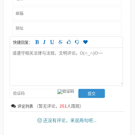
快捷回复：
（暂无评论，
251
人围观）
评论列表
还没有评论，来说两句吧...