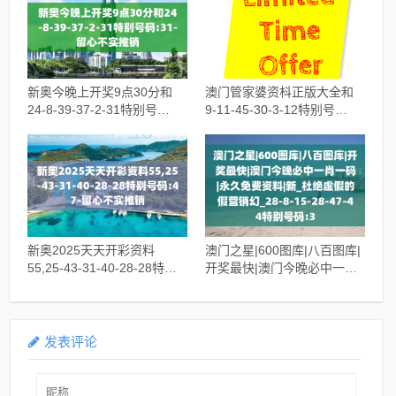
新奥今晚上开奖9点30分和
澳门管家婆资枓正版大全和
24-8-39-37-2-31特别号
9-11-45-30-3-12特别号
码:31-留心不实推销
码:12,警惕夸张幌子背后
新奥2025天天开彩资料
澳门之星|600图库|八百图库|
55,25-43-31-40-28-28特别
开奖最快|澳门今晚必中一肖
号码:47-留心不实推销
一码|永久免费资料|新_杜绝
虚假的假营销幻_28-8-15-
28-47-44特别号码:3
发表评论