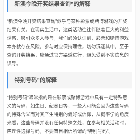
新澳今晚开奖结果查询”的解释
“新澳今晚开奖结果查询”似乎与某种彩票或赌博游戏的开奖
结果有关，在现实生活中，这类活动往往伴随着巨大的利益
诱惑，吸引众多人参与，我们必须认识到，彩票和赌博游戏
本身就存在风险，参与时应保持理性，切勿沉迷其中，至于
查询开奖结果，应通过官方渠道进行，避免受到不实信息的
误导。
特别号码”的解释
“特别号码”通常指的是在彩票或赌博游戏中具有一定特殊意
义的号码，如生日、纪念日等，一些人可能会因为这些号码
的特殊含义而对其产生特别的偏好或信仰，从概率学的角度
来看，这些号码并没有任何特殊之处，在参与相关活动时，
应理性选择号码，不要盲目相信所谓的“特别号码”。