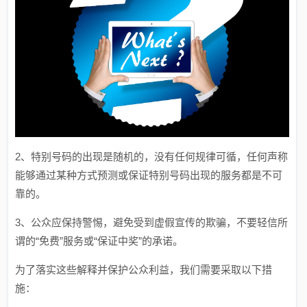
2、特别号码的出现是随机的，没有任何规律可循，任何声称
能够通过某种方式预测或保证特别号码出现的服务都是不可
靠的。
3、公众应保持警惕，避免受到虚假宣传的欺骗，不要轻信所
谓的“免费”服务或“保证中奖”的承诺。
为了落实这些解释并保护公众利益，我们需要采取以下措
施：