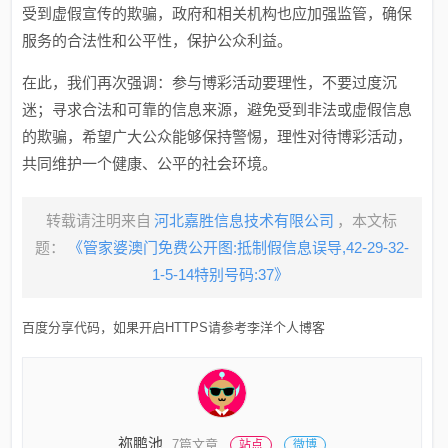
受到虚假宣传的欺骗，政府和相关机构也应加强监管，确保
服务的合法性和公平性，保护公众利益。
在此，我们再次强调：参与博彩活动要理性，不要过度沉
迷；寻求合法和可靠的信息来源，避免受到非法或虚假信息
的欺骗，希望广大公众能够保持警惕，理性对待博彩活动，
共同维护一个健康、公平的社会环境。
转载请注明来自
河北嘉胜信息技术有限公司
，本文标
题：
《管家婆澳门免费公开图:抵制假信息误导,42-29-32-
1-5-14特别号码:37》
百度分享代码，如果开启HTTPS请参考李洋个人博客
祢鹏池
7篇文章
站点
微博