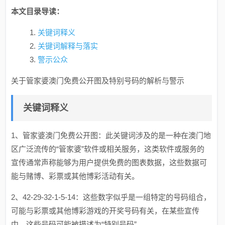
本文目录导读：
关键词释义
关键词解释与落实
警示公众
关于管家婆澳门免费公开图及特别号码的解析与警示
关键词释义
1、管家婆澳门免费公开图：此关键词涉及的是一种在澳门地
区广泛流传的“管家婆”软件或相关服务，这类软件或服务的
宣传通常声称能够为用户提供免费的图表数据，这些数据可
能与赌博、彩票或其他博彩活动有关。
2、42-29-32-1-5-14：这些数字似乎是一组特定的号码组合，
可能与彩票或其他博彩游戏的开奖号码有关，在某些宣传
中，这些号码可能被描述为“特别号码”。