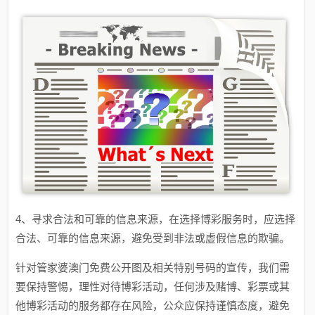
4、寻求合法和可靠的信息来源，在选择博彩服务时，应选择
合法、可靠的信息来源，避免受到非法或虚假信息的欺骗。
针对管家婆澳门免费公开图及相关特别号码的宣传，我们需
要保持警惕，理性对待博彩活动，任何涉及赌博、彩票或其
他博彩活动的服务都存在风险，公众应保持谨慎态度，避免