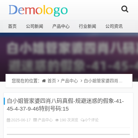
首页
公司新闻
产品中心
行业新闻
公司资讯
您现在的位置：
首页
产品中心
白小姐管家婆四肖八码真假-规避迷惑的假象-41-45-4-37-9-46特别号码:15
白小姐管家婆四肖八码真假-规避迷惑的假象-41-
45-4-37-9-46特别号码:15
2025-06-17
产品中心
190 次浏览
0个评论