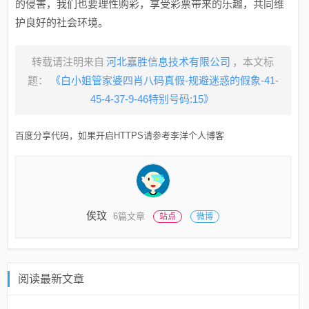
的侵害，我们也要理性购彩，享受彩票带来的乐趣，共同维
护良好的社会环境。
转载请注明来自
河北嘉胜信息技术有限公司
，本文标
题：
《白小姐管家婆四肖八码真假-规避迷惑的假象-41-
45-4-37-9-46特别号码:15》
百度分享代码，如果开启HTTPS请参考李洋个人博客
俟玟
6篇文章
站点
微博
阅读最新文章