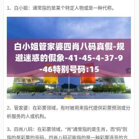
1、白小姐：通常指的是某个特定人物或是一种代称。
2、管家婆：在彩票领域，有时被用来指代提供彩票预测或分
析服务的人或机构。
3、四肖八码：在彩票领域，“肖”通常指的是生肖，而“码”则
指的是彩票的号码，四肖八码可能指的是一种彩票选号的方