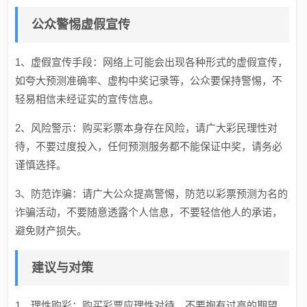
公众警惕虚假宣传
1、虚假宣传手段：网络上可能会出现各种形式的虚假宣传，
如夸大预测准确率、虚构中奖记录等，公众要保持警惕，不
轻易相信未经证实的宣传信息。
2、风险警示：购买彩票本身存在风险，请广大彩民理性对
待，不要过度投入，任何预测服务都不能保证中奖，请务必
谨慎选择。
3、防范诈骗：请广大公众提高警惕，防范以彩票预测为名的
诈骗活动，不要随意透露个人信息，不要轻信他人的承诺，
避免财产损失。
建议与对策
1、理性购彩：购买彩票应理性对待，不要抱有过高的期望，