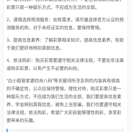
彩票只是一种娱乐方式，不应成为生活的全部。
2、谨慎选择预测服务：如有需求，请尽量选择官方认证的预
测服务机构，对于未经证实的信息，要保持警惕。
3、提高信息素养：了解彩票相关知识，提高信息素养，有助
于我们更好地辨别真假信息。
4、依法购彩：购买彩票要遵守相关法律法规，不要在非法渠
道购买彩票，以免产生不必要的纠纷。
“白小姐管家婆四肖八码”等关键词所涉及到的内容具有很高
的不确定性，公众应保持警惕，理性对待，购买彩票只是一
种娱乐方式，不应成为我们生活的全部，我们要提高信息素
养，学会辨别真假信息，避免上当受骗，我们也要遵守相关
法律法规，依法购彩，希望广大彩民能够理性购彩，享受彩
票带来的乐趣。