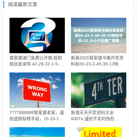
阅读最新文章
管家婆澳门免费公开图:抵制
新奥2025管家婆今晚开奖资
假信息误导,42-29-32-1-5-14
料和30-23-2-49-39-12特别
特别号码:37
号码:22,小心不实推广策略
7777888888管家婆老家，谨
新澳天天开奖资料大全
防虚假标榜手段，15-10-19-
600Tk:谨防不实的伪形
47-22-29特别号码:42
象,12-6-41-42-18-14特别号
码:28