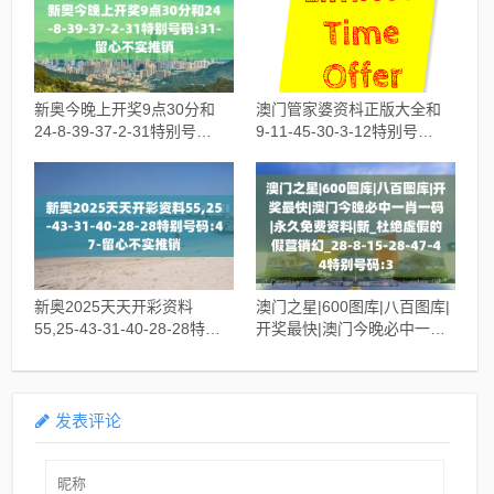
新奥今晚上开奖9点30分和
澳门管家婆资枓正版大全和
24-8-39-37-2-31特别号
9-11-45-30-3-12特别号
码:31-留心不实推销
码:12,警惕夸张幌子背后
新奥2025天天开彩资料
澳门之星|600图库|八百图库|
55,25-43-31-40-28-28特别
开奖最快|澳门今晚必中一肖
号码:47-留心不实推销
一码|永久免费资料|新_杜绝
虚假的假营销幻_28-8-15-
28-47-44特别号码:3
发表评论